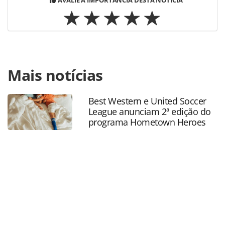
Para compartilhar esse conteúdo, por favor utilize o link
Mais notícias
https://www.panrotas.com.br/aviacao/empresas/2026/05/a
amplia-promocao-internacional-do-brazil-airpass-para-
estimular-turismo-multidestino_228996.html ou as
Best Western e United Soccer
ferramentas oferecidas na página. Todo o conteúdo
League anunciam 2ª edição do
produzido pela PANROTAS Editora é protegido pela
programa Hometown Heroes
legislação brasileira sobre direito autoral. Não reproduza o
conteúdo sem autorização da PANROTAS Editora
(copyright@panrotas.com.br).