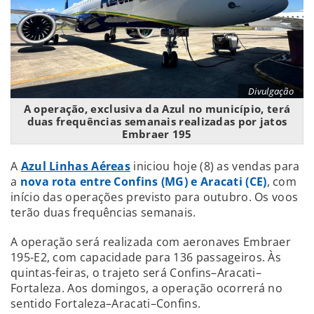
Divulgação
A operação, exclusiva da Azul no município, terá
duas frequências semanais realizadas por jatos
Embraer 195
A
Azul Linhas Aéreas
iniciou hoje (8) as vendas para
a
nova rota entre Confins (MG) e Aracati (CE)
, com
início das operações previsto para outubro. Os voos
terão duas frequências semanais.
A operação será realizada com aeronaves Embraer
195-E2, com capacidade para 136 passageiros. Às
quintas-feiras, o trajeto será Confins–Aracati–
Fortaleza. Aos domingos, a operação ocorrerá no
sentido Fortaleza–Aracati–Confins.