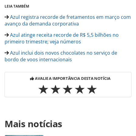
LEIA TAMBÉM
Azul registra recorde de fretamentos em março com
avanço da demanda corporativa
Azul atinge receita recorde de R$ 5,5 bilhões no
primeiro trimestre; veja números
Azul inclui dois novos chocolates no serviço de
bordo de voos internacionais
AVALIE A IMPORTÂNCIA DESTA NOTÍCIA
Para compartilhar esse conteúdo, por favor utilize o link
Mais notícias
https://www.panrotas.com.br/aviacao/empresas/2026/05/a
inicia-vendas-de-passagens-para-voos-entre-confins-e-
aracati_228367.html ou as ferramentas oferecidas na