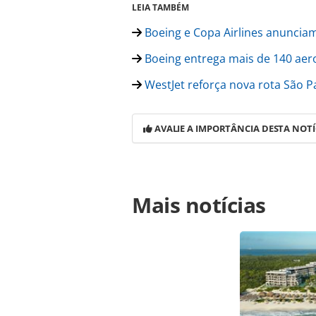
LEIA TAMBÉM
Boeing e Copa Airlines anuncia
Boeing entrega mais de 140 aer
WestJet reforça nova rota São P
AVALIE A IMPORTÂNCIA DESTA NOTÍ
Para compartilhar esse conteúdo, por 
Mais notícias
https://www.panrotas.com.br/aviac
numero-de-pedidos-no-1o-quadrime
ferramentas oferecidas na página. 
é protegido pela legislação brasilei
sem autorização da PANROTAS Edito