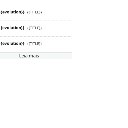
{{evolution}}
{{TITLE}}
{{evolution}}
{{TITLE}}
{{evolution}}
{{TITLE}}
Leia mais