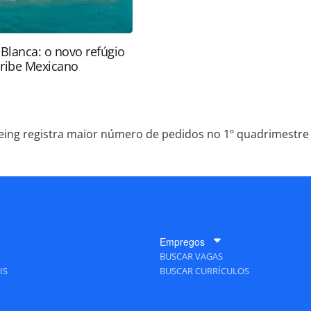
 Blanca: o novo refúgio
aribe Mexicano
eing registra maior número de pedidos no 1º quadrimestr
Empregos
BUSCAR VAGAS
IS
BUSCAR CURRÍCULOS