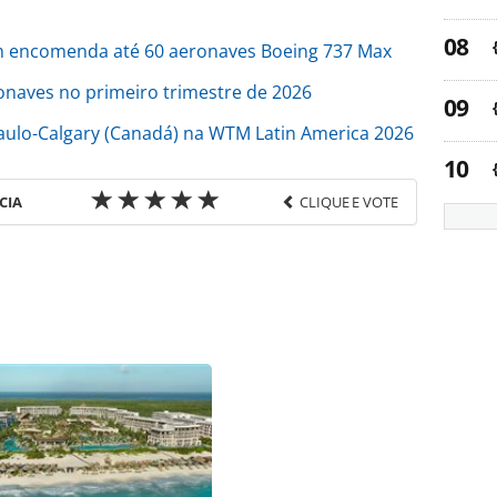
m encomenda até 60 aeronaves Boeing 737 Max
onaves no primeiro trimestre de 2026
aulo-Calgary (Canadá) na WTM Latin America 2026
CIA
CLIQUE E VOTE
favor utilize o link
ao/empresas/2026/05/boeing-registra-maior-
stre-em-mais-de-uma-decada_228452.html ou as
Todo o conteúdo produzido pela PANROTAS Editora
ra sobre direito autoral. Não reproduza o conteúdo
ra (copyright@panrotas.com.br).