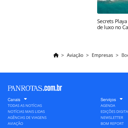
Secrets Playa
de luxo no C
Aviação
Empresas
Bo
Canais
Serviços
TODAS AS NOTÍCIAS
AGENDA
NOTÍCIAS MAIS LIDAS
EDIÇÕES DIGITA
AGÊNCIAS DE VIAGENS
NEWSLETTER
AVIAÇÃO
BOM REPORT