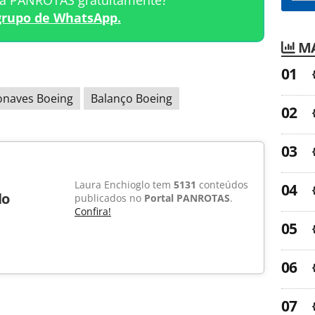
ta PANROTAS gratuitamente?
grupo de WhatsApp.
MA
onaves Boeing
Balanço Boeing
Laura Enchioglo tem
5131
conteúdos
lo
publicados no
Portal PANROTAS
.
Confira!