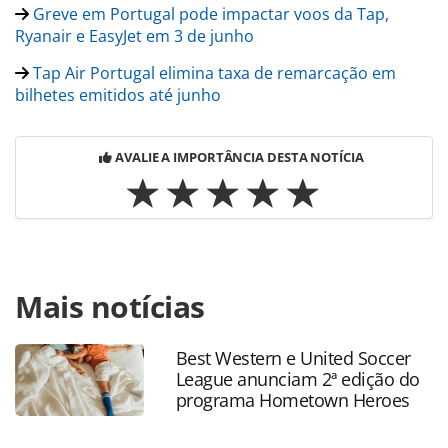
Greve em Portugal pode impactar voos da Tap,
Ryanair e EasyJet em 3 de junho
Tap Air Portugal elimina taxa de remarcação em
bilhetes emitidos até junho
AVALIE A IMPORTÂNCIA DESTA NOTÍCIA
Para compartilhar esse conteúdo, por favor utilize o link
Mais notícias
https://www.panrotas.com.br/aviacao/empresas/2026/05/t
atinge-quase-1-bilhao-de-euros-de-receita-no-primeiro-
trimestre-de-2026_228822.html ou as ferramentas
Best Western e United Soccer
oferecidas na página. Todo o conteúdo produzido pela
League anunciam 2ª edição do
PANROTAS Editora é protegido pela legislação brasileira
programa Hometown Heroes
sobre direito autoral. Não reproduza o conteúdo sem
autorização da PANROTAS Editora