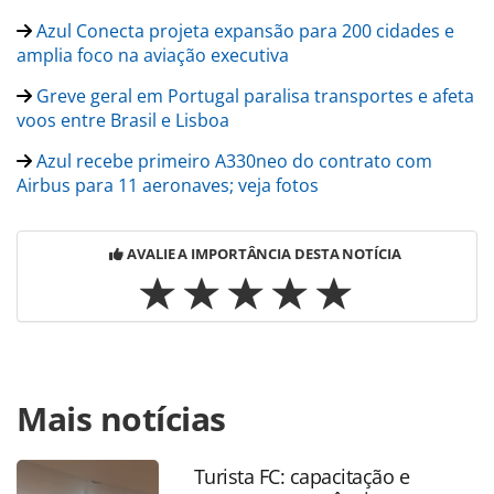
Azul Conecta projeta expansão para 200 cidades e
amplia foco na aviação executiva
Greve geral em Portugal paralisa transportes e afeta
voos entre Brasil e Lisboa
Azul recebe primeiro A330neo do contrato com
Airbus para 11 aeronaves; veja fotos
AVALIE A IMPORTÂNCIA DESTA NOTÍCIA
Para compartilhar esse conteúdo, por favor utilize o link
Mais notícias
https://www.panrotas.com.br/aviacao/empresas/2026/06/a
lanca-campanha-de-sao-joao-com-patrocinio-a-caruaru-pe-
e-campina-grande-pb_229073.html ou as ferramentas
Turista FC: capacitação e
oferecidas na página. Todo o conteúdo produzido pela