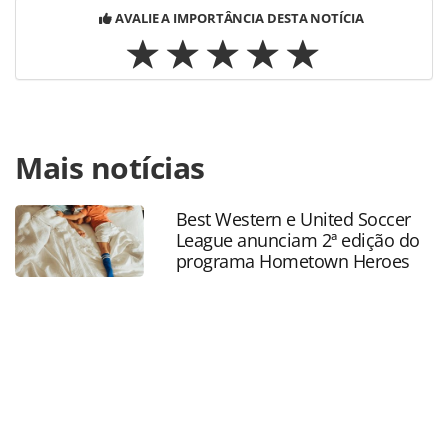
AVALIE A IMPORTÂNCIA DESTA NOTÍCIA
Para compartilhar esse conteúdo, por favor utilize o link
Mais notícias
https://www.panrotas.com.br/aviacao/eventos/2024/08/pas
da-indigo-agora-podem-recusar-assento-ao-lado-de-
homens_207753.html ou as ferramentas oferecidas na
Best Western e United Soccer
página. Todo o conteúdo produzido pela PANROTAS
League anunciam 2ª edição do
Editora é protegido pela legislação brasileira sobre direito
programa Hometown Heroes
autoral. Não reproduza o conteúdo sem autorização da
PANROTAS Editora (copyright@panrotas.com.br).