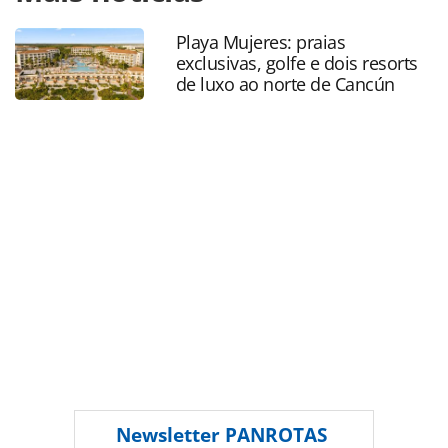
recebe-trofeu-de-bronze-na-effie-awards-latin-america-
2024_210972.html ou as ferramentas oferecidas na página.
Playa Mujeres: praias
Todo o conteúdo produzido pela PANROTAS Editora é
exclusivas, golfe e dois resorts
protegido pela legislação brasileira sobre direito autoral.
de luxo ao norte de Cancún
Não reproduza o conteúdo sem autorização da PANROTAS
Editora (copyright@panrotas.com.br).
Newsletter
PANROTAS