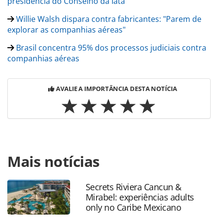
presidência do Conselho da Iata
Willie Walsh dispara contra fabricantes: "Parem de
explorar as companhias aéreas"
Brasil concentra 95% dos processos judiciais contra
companhias aéreas
AVALIE A IMPORTÂNCIA DESTA NOTÍCIA
Para compartilhar esse conteúdo, por favor utilize o link
Mais notícias
https://www.panrotas.com.br/aviacao/investimentos/2026/
precisa-de-plano-de-governo-estabilidade-e-menos-
impostos-para-avancar-no-brasil_229257.html ou as
Secrets Riviera Cancun &
ferramentas oferecidas na página. Todo o conteúdo
Mirabel: experiências adults
produzido pela PANROTAS Editora é protegido pela
only no Caribe Mexicano
legislação brasileira sobre direito autoral. Não reproduza o