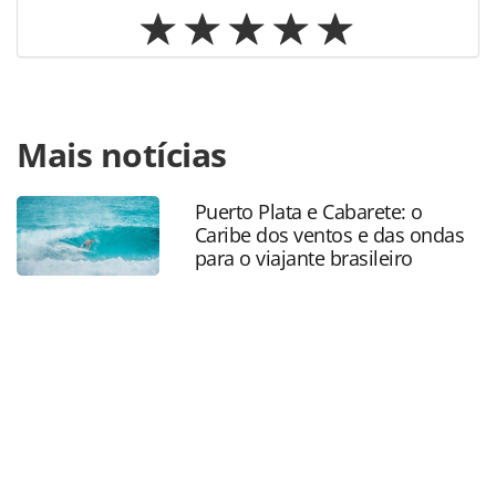
Para compartilhar esse conteúdo, por favor utilize o link
Mais notícias
https://www.panrotas.com.br/aviacao/novas-
rotas/2022/04/gol-inicia-vendas-do-voo-de-guarulhos-a-
santa-maria-rs_188577.html ou as ferramentas oferecidas
Puerto Plata e Cabarete: o
na página. Todo o conteúdo produzido pela PANROTAS
Caribe dos ventos e das ondas
Editora é protegido pela legislação brasileira sobre direito
para o viajante brasileiro
autoral. Não reproduza o conteúdo sem autorização da
PANROTAS Editora (copyright@panrotas.com.br).