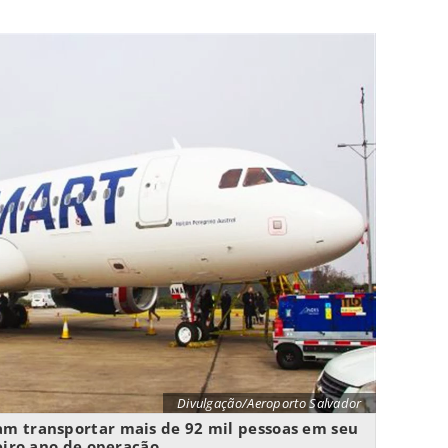
Divulgação/Aeroporto Salvador
am transportar mais de 92 mil pessoas em seu
iro ano de operação