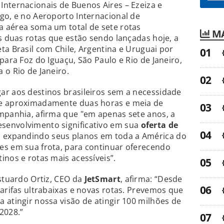
nternacionais de Buenos Aires – Ezeiza e
go, e no Aeroporto Internacional de
, a aérea soma um total de sete rotas
MA
as duas rotas que estão sendo lançadas hoje, a
ta Brasil com Chile, Argentina e Uruguai por
para Foz do Iguaçu, São Paulo e Rio de Janeiro,
 o Rio de Janeiro.
ar aos destinos brasileiros sem a necessidade
de aproximadamente duas horas e meia de
mpanhia, afirma que "em apenas sete anos, a
senvolvimento significativo em sua
oferta de
a expandindo seus planos em toda a América do
es em sua frota, para continuar oferecendo
inos e rotas mais acessíveis”.
Estuardo Ortiz, CEO da
JetSmart
, afirma: “Desde
tarifas ultrabaixas e novas rotas. Prevemos que
 atingir nossa visão de atingir 100 milhões de
2028.”