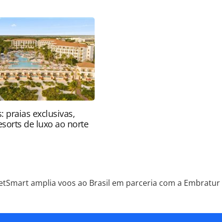
198541.html ou as ferramentas oferecidas na
pela PANROTAS Editora é protegido pela legislação
ão reproduza o conteúdo sem autorização da
tas.com.br).
: praias exclusivas,
resorts de luxo ao norte
JetSmart amplia voos ao Brasil em parceria com a Embratur