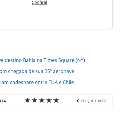
Confira!
destino Bahia na Times Square (NY)
om chegada de sua 25ª aeronave
ciam codeshare entre EUA e Chile
CIA
CLIQUE E VOTE
favor utilize o link
o/novas-rotas/2023/08/jetsmart-amplia-voos-ao-