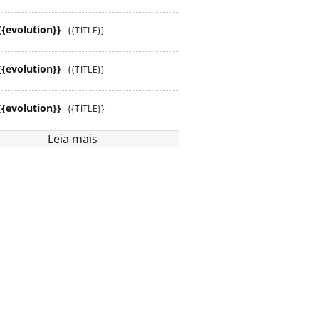
{{evolution}}
{{TITLE}}
{{evolution}}
{{TITLE}}
{{evolution}}
{{TITLE}}
Leia mais