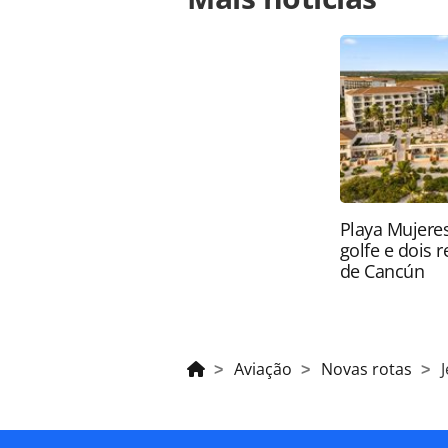
brasil-em-parceria-com-a-embratur_
página. Todo o conteúdo produzido 
brasileira sobre direito autoral. N
PANROTAS Editora (copyright@panro
Playa Mujeres
golfe e dois 
de Cancún
Aviação
Novas rotas