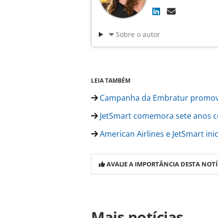
Sobre o autor
LEIA TAMBÉM
Campanha da Embratur promove 
JetSmart comemora sete anos c
American Airlines e JetSmart ini
AVALIE A IMPORTÂNCIA DESTA NOTÍ
Para compartilhar esse conteúdo, por 
Mais notícias
https://www.panrotas.com.br/aviaca