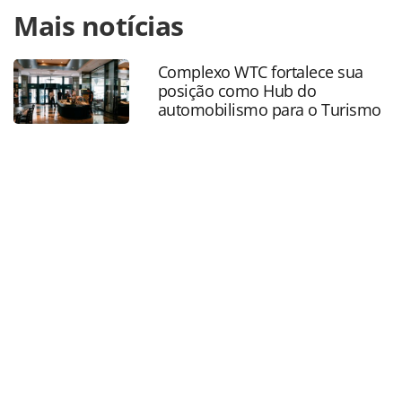
Para compartilhar esse conteúdo, por favor utilize o link
Mais notícias
https://www.panrotas.com.br/aviacao/novas-
rotas/2025/09/air-europa-anuncia-voos-diarios-para-
genebra-a-partir-de-junho-de-2026_221220.html ou as
Complexo WTC fortalece sua
ferramentas oferecidas na página. Todo o conteúdo
posição como Hub do
produzido pela PANROTAS Editora é protegido pela
automobilismo para o Turismo
legislação brasileira sobre direito autoral. Não reproduza o
conteúdo sem autorização da PANROTAS Editora
(copyright@panrotas.com.br).