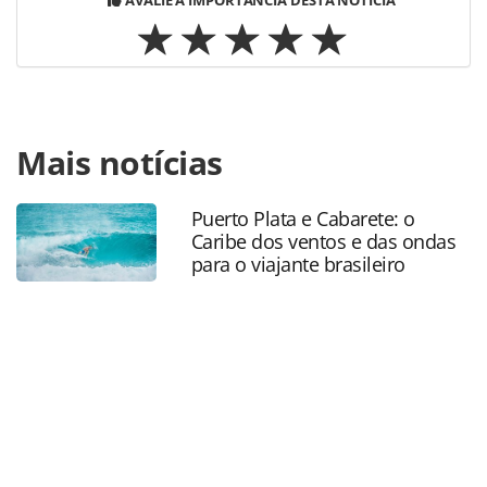
Para compartilhar esse conteúdo, por favor utilize o link
Mais notícias
https://www.panrotas.com.br/aviacao/novas-
rotas/2025/09/latam-inicia-voos-diretos-entre-
florianopolis-e-porto-alegre_220985.html ou as
Puerto Plata e Cabarete: o
ferramentas oferecidas na página. Todo o conteúdo
Caribe dos ventos e das ondas
produzido pela PANROTAS Editora é protegido pela
para o viajante brasileiro
legislação brasileira sobre direito autoral. Não reproduza o
conteúdo sem autorização da PANROTAS Editora
(copyright@panrotas.com.br).