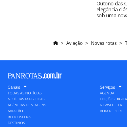
Outono das C
elegância clá
sob uma nova
Aviação
Novas rotas
Canais
Serviços
TODAS AS NOTÍCIAS
AGENDA
NOTÍCIAS MAIS LIDAS
EDIÇÕES DIGITA
AGÊNCIAS DE VIAGENS
NEWSLETTER
AVIAÇÃO
BOM REPORT
BLOGOSFERA
DESTINOS