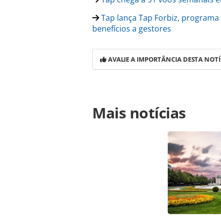
Tap lança Tap Forbiz, programa
benefícios a gestores
AVALIE A IMPORTÂNCIA DESTA NOTÍ
Para compartilhar esse conteúdo, por 
Mais notícias
https://www.panrotas.com.br/aviacao
vendas-para-nova-rota-entre-lisboa-
oferecidas na página. Todo o conte
pela legislação brasileira sobre dir
autorização da PANROTAS Editora (