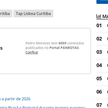
ritiba
Tap Lisboa Curitiba
MA
Pedro Menezes tem
6059
conteúdos
s
publicados no
Portal PANROTAS
.
Confira!
 a partir de 2026
tre Brasil e Portugal durante inverno europeu