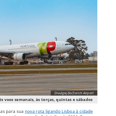
Divulgação/Zurich Airport
s voos semanais, às terças, quintas e sábados
das para sua
nova rota ligando Lisboa à cidade