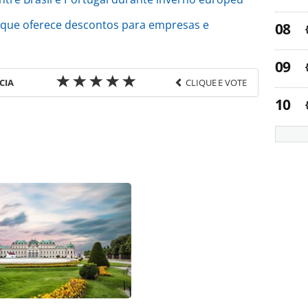
 que oferece descontos para empresas e
CIA
CLIQUE E VOTE
favor utilize o link
/novas-rotas/2025/11/tap-air-portugal-inicia-
e-curitiba_223384.html ou as ferramentas
údo produzido pela PANROTAS Editora é protegido
eito autoral. Não reproduza o conteúdo sem
copyright@panrotas.com.br).