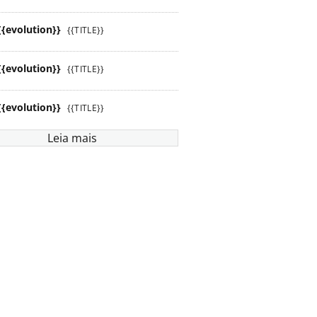
{{evolution}}
{{TITLE}}
{{evolution}}
{{TITLE}}
{{evolution}}
{{TITLE}}
Leia mais