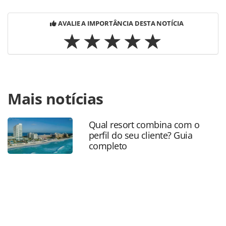
AVALIE A IMPORTÂNCIA DESTA NOTÍCIA
Para compartilhar esse conteúdo, por favor utilize o link
Mais notícias
https://www.panrotas.com.br/aviacao/novas-
rotas/2026/04/gol-inicia-vendas-dos-voos-sazonais-entre-
porto-alegre-e-punta-del-este_227931.html ou as
Qual resort combina com o
ferramentas oferecidas na página. Todo o conteúdo
perfil do seu cliente? Guia
produzido pela PANROTAS Editora é protegido pela
completo
legislação brasileira sobre direito autoral. Não reproduza o
conteúdo sem autorização da PANROTAS Editora
(copyright@panrotas.com.br).