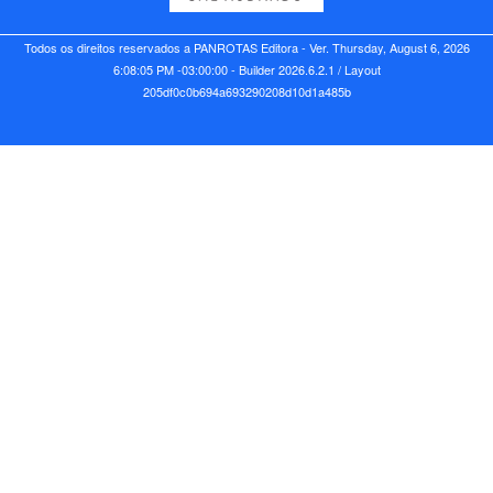
Todos os direitos reservados a PANROTAS Editora - Ver.
Thursday, August 6, 2026
6:08:05 PM -03:00:00 - Builder 2026.6.2.1
/ Layout
205df0c0b694a693290208d10d1a485b