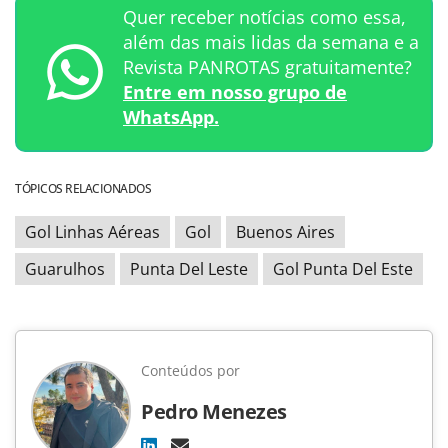
Quer receber notícias como essa,
além das mais lidas da semana e a
Revista PANROTAS gratuitamente?
Entre em nosso grupo de
WhatsApp.
TÓPICOS RELACIONADOS
Gol Linhas Aéreas
Gol
Buenos Aires
Guarulhos
Punta Del Leste
Gol Punta Del Este
Conteúdos por
Pedro Menezes