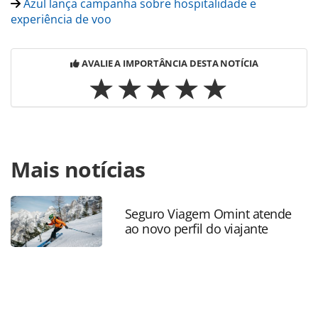
Azul lança campanha sobre hospitalidade e
experiência de voo
AVALIE A IMPORTÂNCIA DESTA NOTÍCIA
Para compartilhar esse conteúdo, por favor utilize o link
Mais notícias
https://www.panrotas.com.br/aviacao/novas-
rotas/2026/05/azul-abre-vendas-de-voos-entre-belo-
horizonte-e-diamantina_228816.html ou as ferramentas
oferecidas na página. Todo o conteúdo produzido pela
Seguro Viagem Omint atende
ao novo perfil do viajante
PANROTAS Editora é protegido pela legislação brasileira
sobre direito autoral. Não reproduza o conteúdo sem
autorização da PANROTAS Editora
(copyright@panrotas.com.br).