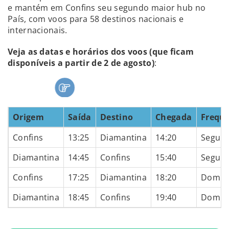
e mantém em Confins seu segundo maior hub no
País, com voos para 58 destinos nacionais e
internacionais.
Veja as datas e horários dos voos (que ficam
disponíveis a partir de 2 de agosto)
:
Origem
Saída
Destino
Chegada
Frequ
Confins
13:25
Diamantina
14:20
Segund
Diamantina
14:45
Confins
15:40
Segund
Confins
17:25
Diamantina
18:20
Domin
Diamantina
18:45
Confins
19:40
Domin