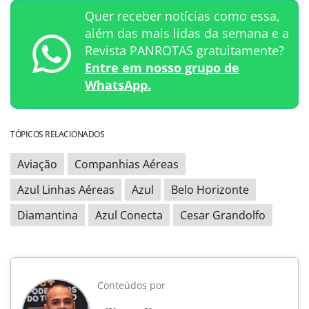
Quer receber notícias como essa,
além das mais lidas da semana e a
Revista PANROTAS gratuitamente?
Entre em nosso grupo de
WhatsApp.
TÓPICOS RELACIONADOS
Aviação
Companhias Aéreas
Azul Linhas Aéreas
Azul
Belo Horizonte
Diamantina
Azul Conecta
Cesar Grandolfo
Conteúdos por