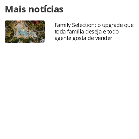
Para compartilhar esse conteúdo, por favor utilize o link
Mais notícias
https://www.panrotas.com.br/aviacao/parcerias/2021/12/
e-avianca-renovam-parceria-de-tecnologia-e-
distribuicao_186381.html ou as ferramentas oferecidas na
Family Selection: o upgrade que
página. Todo o conteúdo produzido pela PANROTAS
toda família deseja e todo
Editora é protegido pela legislação brasileira sobre direito
agente gosta de vender
autoral. Não reproduza o conteúdo sem autorização da
PANROTAS Editora (copyright@panrotas.com.br).