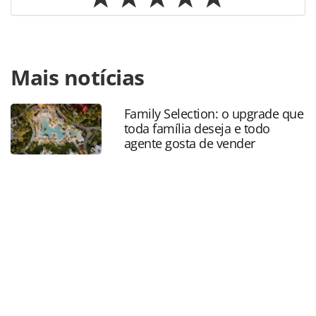
Para compartilhar esse conteúdo, por favor utilize o link
Mais notícias
https://www.panrotas.com.br/aviacao/parcerias/2022/07/a
transportam-gratuitamente-26-mil-itens-para-
transplantes_190967.html ou as ferramentas oferecidas na
Family Selection: o upgrade que
página. Todo o conteúdo produzido pela PANROTAS
toda família deseja e todo
Editora é protegido pela legislação brasileira sobre direito
agente gosta de vender
autoral. Não reproduza o conteúdo sem autorização da
PANROTAS Editora (copyright@panrotas.com.br).