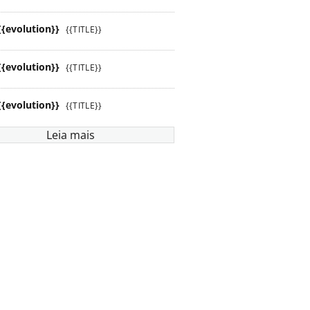
{{evolution}}
{{TITLE}}
{{evolution}}
{{TITLE}}
{{evolution}}
{{TITLE}}
Leia mais