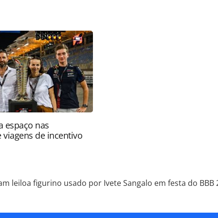
/parcerias/2024/04/latam-leiloa-figurino-usado-
24_205020.html ou as ferramentas oferecidas na
pela PANROTAS Editora é protegido pela legislação
ão reproduza o conteúdo sem autorização da
tas.com.br).
a espaço nas
e viagens de incentivo
am leiloa figurino usado por Ivete Sangalo em festa do BBB 