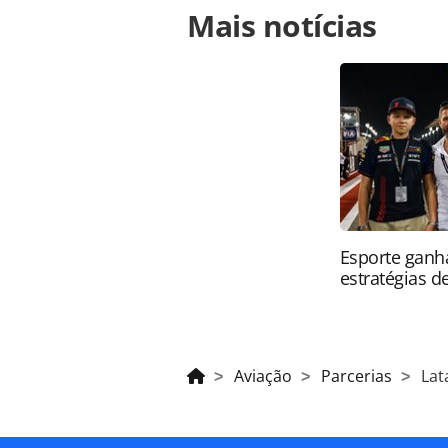
Mais notícias
https://www.panrotas.com.br/aviacao
por-ivete-sangalo-em-festa-do-bbb-
página. Todo o conteúdo produzido 
brasileira sobre direito autoral. N
PANROTAS Editora (copyright@panro
Esporte ganh
estratégias d
Aviação
Parcerias
Lat