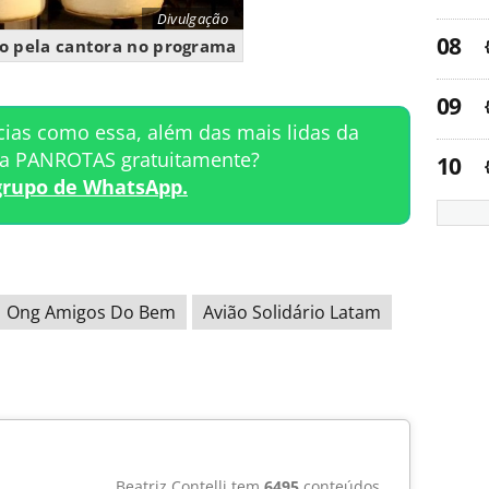
Divulgação
do pela cantora no programa
cias como essa, além das mais lidas da
ta PANROTAS gratuitamente?
grupo de WhatsApp.
Ong Amigos Do Bem
Avião Solidário Latam
Beatriz Contelli tem
6495
conteúdos