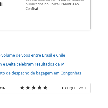
li
publicados no
Portal PANROTAS
.
Confira!
olume de voos entre Brasil e Chile
m e Delta celebram resultados da JV
ento de despacho de bagagem em Congonhas
CIA
CLIQUE E VOTE
favor utilize o link