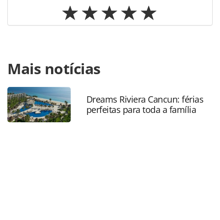
Para compartilhar esse conteúdo, por favor utilize o link
Mais notícias
https://www.panrotas.com.br/aviacao/parcerias/2024/06/e
parceria-com-a-nasa-boeing-lanca-nave-espacial-
starliner_206093.html ou as ferramentas oferecidas na
página. Todo o conteúdo produzido pela PANROTAS
Dreams Riviera Cancun: férias
perfeitas para toda a família
Editora é protegido pela legislação brasileira sobre direito
autoral. Não reproduza o conteúdo sem autorização da
PANROTAS Editora (copyright@panrotas.com.br).