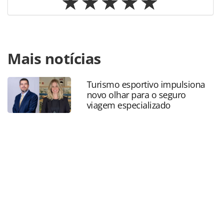
Para compartilhar esse conteúdo, por favor utilize o link
Mais notícias
https://www.panrotas.com.br/aviacao/parcerias/2024/08/e
parceria-beach-park-e-azul-oferecem-descontos-para-o-
proximo-verao_208784.html ou as ferramentas oferecidas
Turismo esportivo impulsiona
na página. Todo o conteúdo produzido pela PANROTAS
novo olhar para o seguro
Editora é protegido pela legislação brasileira sobre direito
viagem especializado
autoral. Não reproduza o conteúdo sem autorização da
PANROTAS Editora (copyright@panrotas.com.br).