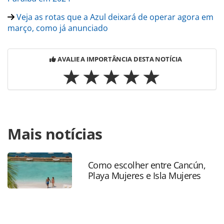
Veja as rotas que a Azul deixará de operar agora em
março, como já anunciado
AVALIE A IMPORTÂNCIA DESTA NOTÍCIA
Para compartilhar esse conteúdo, por favor utilize o link
Mais notícias
https://www.panrotas.com.br/aviacao/parcerias/2025/03/az
firma-parceria-com-apg-para-distribuir-conteudo-via-
ndc_215091.html ou as ferramentas oferecidas na página.
Todo o conteúdo produzido pela PANROTAS Editora é
Como escolher entre Cancún,
Playa Mujeres e Isla Mujeres
protegido pela legislação brasileira sobre direito autoral.
Não reproduza o conteúdo sem autorização da PANROTAS
Editora (copyright@panrotas.com.br).