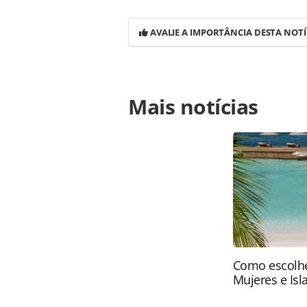
AVALIE A IMPORTÂNCIA DESTA NOTÍ
Para compartilhar esse conteúdo, por 
Mais notícias
https://www.panrotas.com.br/aviacao
brasileira-movimenta-quase-23-mil
ou as ferramentas oferecidas na p
Editora é protegido pela legislação b
conteúdo sem autorização da PANRO
Como escolhe
Mujeres e Isl