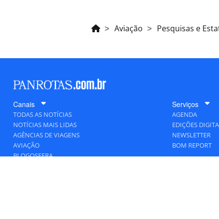
Aviação
Pesquisas e Estat
Canais
Serviços
TODAS AS NOTÍCIAS
AGENDA
NOTÍCIAS MAIS LIDAS
EDIÇÕES DIGITA
AGÊNCIAS DE VIAGENS
NEWSLETTER
AVIAÇÃO
BOM REPORT
BLOGOSFERA
DESTINOS
GENTE
HOTELARIA
MERCADO
PANCORP
PANROTAS+