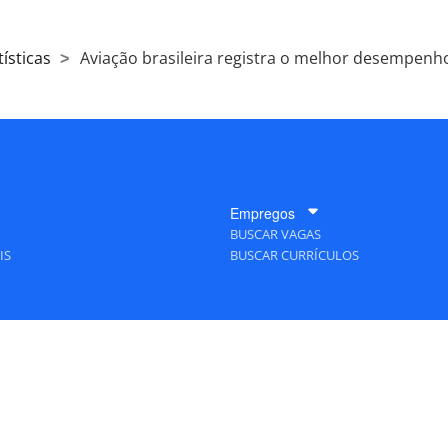
ísticas
Aviação brasileira registra o melhor desempenh
Empregos
BUSCAR VAGAS
IS
BUSCAR CURRÍCULOS
A Empresa
QUEM SOMOS
PUBLICIDADE
POLÍTICAS DE PRIVACIDADE
MAPA DO SITE