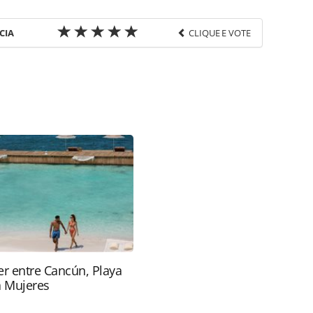
CIA
CLIQUE E VOTE
favor utilize o link
/pesquisas-e-estatisticas/2026/03/aviacao-
hoes-de-passageiros-no-1o-bimestre_226960.html
ágina. Todo o conteúdo produzido pela PANROTAS
rasileira sobre direito autoral. Não reproduza o
TAS Editora (copyright@panrotas.com.br).
r entre Cancún, Playa
a Mujeres