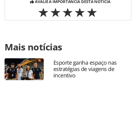
AVALIE A IMPORTÂNCIA DESTA NOTÍCIA
Para compartilhar esse conteúdo, por favor utilize o link
Mais notícias
https://www.panrotas.com.br/beflyesg/sustentabilidade/20
de-massa-acoes-mitigatorias-e-o-papel-da-
industria_218640.html ou as ferramentas oferecidas na
Esporte ganha espaço nas
página. Todo o conteúdo produzido pela PANROTAS
estratégias de viagens de
Editora é protegido pela legislação brasileira sobre direito
incentivo
autoral. Não reproduza o conteúdo sem autorização da
PANROTAS Editora (copyright@panrotas.com.br).