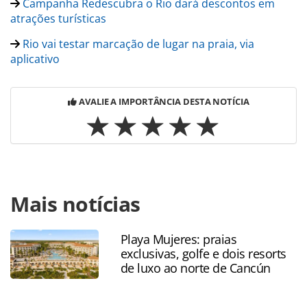
Campanha Redescubra o Rio dará descontos em
atrações turísticas
Rio vai testar marcação de lugar na praia, via
aplicativo
AVALIE A IMPORTÂNCIA DESTA NOTÍCIA
Para compartilhar esse conteúdo, por favor utilize o link
Mais notícias
https://www.panrotas.com.br/coronavirus/destinos/2020/0
redescubra-o-rio-tem-novo-atrativo-parceiro_176155.html
ou as ferramentas oferecidas na página. Todo o conteúdo
Playa Mujeres: praias
produzido pela PANROTAS Editora é protegido pela
exclusivas, golfe e dois resorts
legislação brasileira sobre direito autoral. Não reproduza o
de luxo ao norte de Cancún
conteúdo sem autorização da PANROTAS Editora
(copyright@panrotas.com.br).