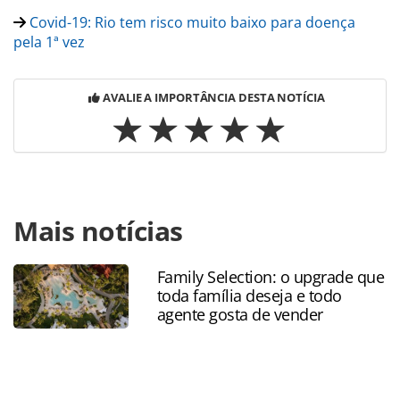
Covid-19: Rio tem risco muito baixo para doença
pela 1ª vez
AVALIE A IMPORTÂNCIA DESTA NOTÍCIA
Para compartilhar esse conteúdo, por favor utilize o link
Mais notícias
https://www.panrotas.com.br/coronavirus/mercado/2021/
preocupa-viajantes-a-medida-que-paises-endurecem-
regras_185947.html ou as ferramentas oferecidas na
Family Selection: o upgrade que
página. Todo o conteúdo produzido pela PANROTAS
toda família deseja e todo
Editora é protegido pela legislação brasileira sobre direito
agente gosta de vender
autoral. Não reproduza o conteúdo sem autorização da
PANROTAS Editora (copyright@panrotas.com.br).