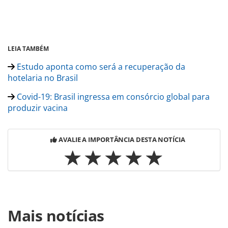
LEIA TAMBÉM
Estudo aponta como será a recuperação da
hotelaria no Brasil
Covid-19: Brasil ingressa em consórcio global para
produzir vacina
AVALIE A IMPORTÂNCIA DESTA NOTÍCIA
Para compartilhar esse conteúdo, por favor utilize o link
Mais notícias
https://www.panrotas.com.br/coronavirus/superando-o-
coronavirus/2020/06/blue-tree-porto-alegre-reabrira-no-