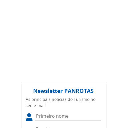
dia-8-de-junho_174018.html ou as ferramentas oferecidas
na página. Todo o conteúdo produzido pela PANROTAS
Editora é protegido pela legislação brasileira sobre direito
autoral. Não reproduza o conteúdo sem autorização da
PANROTAS Editora (copyright@panrotas.com.br).
Newsletter
PANROTAS
As principais notícias do Turismo no
seu e-mail