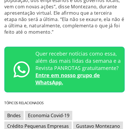
população, dos empresários e dos governos locais,
vem com novas ações”, disse Montezano, durante
apresentação virtual. Ele afirmou que a terceira
etapa não será a última. “Ela não se exaure, ela não é
a última e, naturalmente, complementa o que já foi
feito até o momento.”
Quer receber notícias como essa,
além das mais lidas da semana e a
Revista PANROTAS gratuitamente?
Entre em nosso grupo de
WhatsApp.
TÓPICOS RELACIONADOS
Bndes
Economia Covid-19
Crédito Pequenas Empresas
Gustavo Montezano