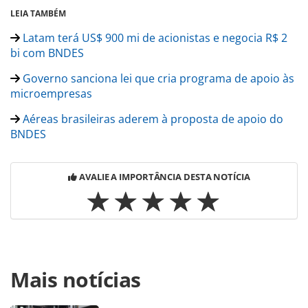
LEIA TAMBÉM
Latam terá US$ 900 mi de acionistas e negocia R$ 2
bi com BNDES
Governo sanciona lei que cria programa de apoio às
microempresas
Aéreas brasileiras aderem à proposta de apoio do
BNDES
AVALIE A IMPORTÂNCIA DESTA NOTÍCIA
Para compartilhar esse conteúdo, por favor utilize o link
Mais notícias
https://www.panrotas.com.br/coronavirus/superando-o-
coronavirus/2020/06/bndes-anuncia-novas-medidas-de-
combate-aos-impactos-da-covid-19_174167.html ou as