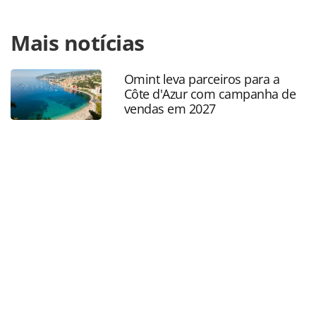
Para compartilhar esse conteúdo, por favor utilize o link
Mais notícias
https://www.panrotas.com.br/destinos/alternativo/2024/0
beaches-destaca-arte-e-cultura-em-diferentes-
atracoes_209525.html ou as ferramentas oferecidas na
Omint leva parceiros para a
página. Todo o conteúdo produzido pela PANROTAS
Côte d'Azur com campanha de
Editora é protegido pela legislação brasileira sobre direito
vendas em 2027
autoral. Não reproduza o conteúdo sem autorização da
PANROTAS Editora (copyright@panrotas.com.br).