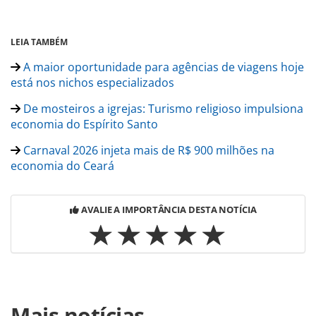
LEIA TAMBÉM
A maior oportunidade para agências de viagens hoje
está nos nichos especializados
De mosteiros a igrejas: Turismo religioso impulsiona
economia do Espírito Santo
Carnaval 2026 injeta mais de R$ 900 milhões na
economia do Ceará
AVALIE A IMPORTÂNCIA DESTA NOTÍCIA
Para compartilhar esse conteúdo, por favor utilize o link
Mais notícias
https://www.panrotas.com.br/destinos/alternativo/2026/07