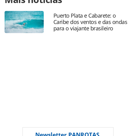
ganha-rota-turistica-da-fe-com-13-atrativos-espalhados-
pelo-estado_229860.html ou as ferramentas oferecidas na
Puerto Plata e Cabarete: o
página. Todo o conteúdo produzido pela PANROTAS
Caribe dos ventos e das ondas
Editora é protegido pela legislação brasileira sobre direito
para o viajante brasileiro
autoral. Não reproduza o conteúdo sem autorização da
PANROTAS Editora (copyright@panrotas.com.br).
Newsletter
PANROTAS