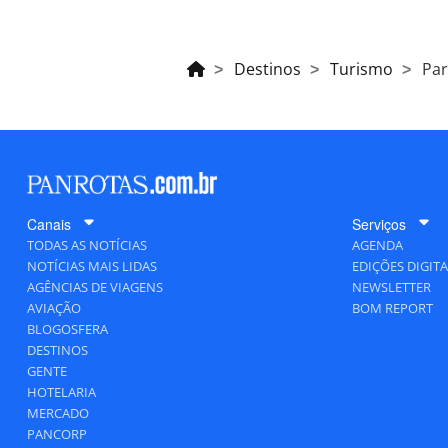
Destinos
Turismo
Par
Canais
Serviços
TODAS AS NOTÍCIAS
AGENDA
NOTÍCIAS MAIS LIDAS
EDIÇÕES DIGITA
AGÊNCIAS DE VIAGENS
NEWSLETTER
AVIAÇÃO
BOM REPORT
BLOGOSFERA
DESTINOS
GENTE
HOTELARIA
MERCADO
PANCORP