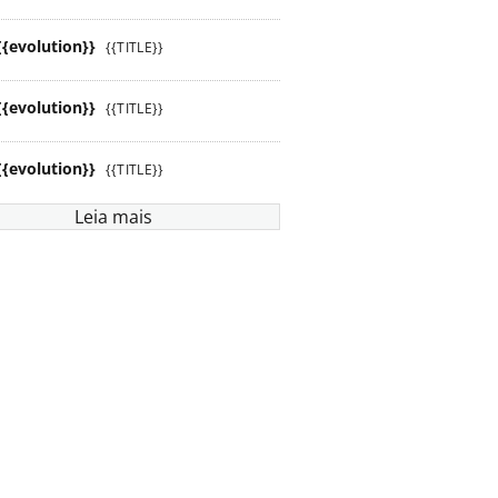
{{evolution}}
{{TITLE}}
{{evolution}}
{{TITLE}}
{{evolution}}
{{TITLE}}
Leia mais