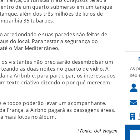
na França, os turistas mais corajosos terão a
 dentro de um quarto submerso em um tanque
tanque, além dos três milhões de litros de
companhia 35 tubarões.
 arredondado e suas paredes são feitas de
aus do local. Para testar a segurança do
 até o Mar Mediterrâneo.
, os visitantes não precisarão desembolsar um
As p
rteando as duas noites no quarto de vidro. A
seu 
 na Airbnb e, para participar, os interessados
 um texto criativo dizendo o por quê merecem
os e todos poderão levar um acompanhante.
a França, a Airbnb pagará as passagens áreas.
ja mais fotos no álbum.
*Fonte: Uol Viagem