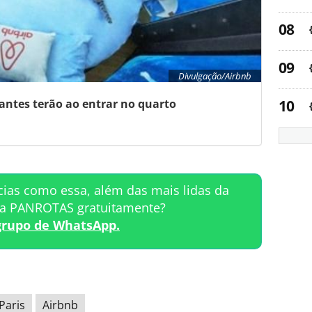
Divulgação/Airbnb
tantes terão ao entrar no quarto
cias como essa, além das mais lidas da
ta PANROTAS gratuitamente?
grupo de WhatsApp.
Paris
Airbnb