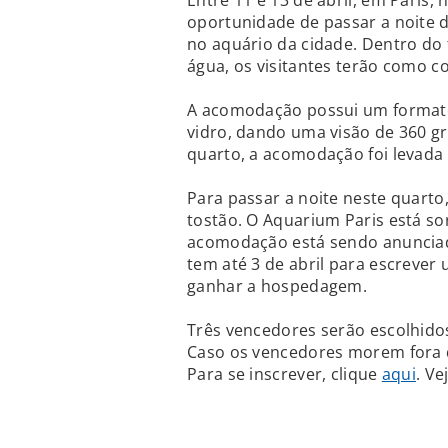
Entre 11 e 13 de abril, em Paris, 
oportunidade de passar a noite
no aquário da cidade. Dentro do 
água, os visitantes terão como 
A acomodação possui um formato
vidro, dando uma visão de 360 gr
quarto, a acomodação foi levada
Para passar a noite neste quarto
tostão. O Aquarium Paris está so
acomodação está sendo anunciada
tem até 3 de abril para escrever
ganhar a hospedagem.
Três vencedores serão escolhid
Caso os vencedores morem fora d
Para se inscrever, clique
aqui
. Ve