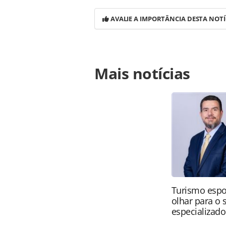
AVALIE A IMPORTÂNCIA DESTA NOTÍ
Para compartilhar esse conteúdo, por 
Mais notícias
https://www.panrotas.com.br/destin
dagua-cercado-por-tubaroes_124715.
Todo o conteúdo produzido pela PAN
brasileira sobre direito autoral. N
PANROTAS Editora (copyright@panro
Turismo espo
olhar para o
especializado