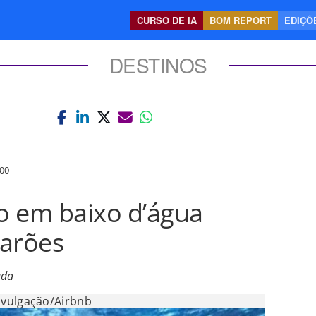
CURSO DE IA
BOM REPORT
EDIÇÕE
DESTINOS
00
to em baixo d’água
barões
ada
ivulgação/Airbnb