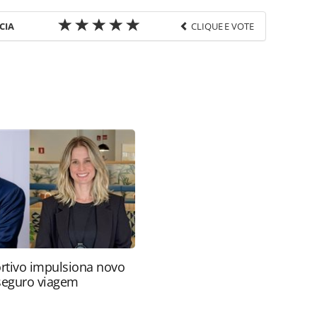
CIA
CLIQUE E VOTE
favor utilize o link
os/destinos/2016/04/paris-tera-quarto-em-baixo-
html ou as ferramentas oferecidas na página.
ROTAS Editora é protegido pela legislação
ão reproduza o conteúdo sem autorização da
tas.com.br).
rtivo impulsiona novo
 seguro viagem