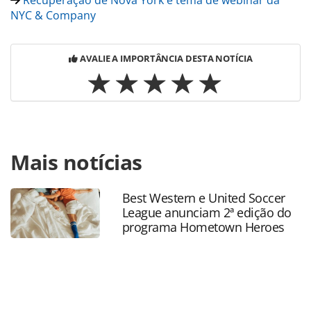
NYC & Company
AVALIE A IMPORTÂNCIA DESTA NOTÍCIA
Para compartilhar esse conteúdo, por favor utilize o link
Mais notícias
https://www.panrotas.com.br/destinos/entretenimento/2
nyc-anuncia-exposicao-com-fotografos-brasileiros-em-
2021_176963.html ou as ferramentas oferecidas na página.
Best Western e United Soccer
Todo o conteúdo produzido pela PANROTAS Editora é
League anunciam 2ª edição do
protegido pela legislação brasileira sobre direito autoral.
programa Hometown Heroes
Não reproduza o conteúdo sem autorização da PANROTAS
Editora (copyright@panrotas.com.br).