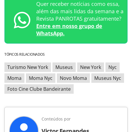
Quer receber notícias como essa,
além das mais lidas da semana e a
Revista PANROTAS gratuitamente?
Entre em nosso grupo de
WhatsApp.
TÓPICOS RELACIONADOS
Turismo New York
Museus
New York
Nyc
Moma
Moma Nyc
Novo Moma
Museus Nyc
Foto Cine Clube Bandeirante
Conteúdos por
Victor Fernandes