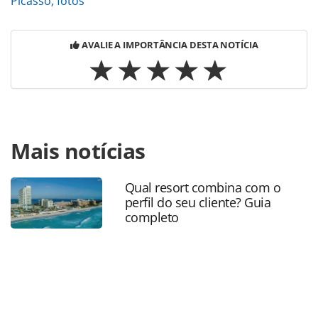
Picasso; fotos
AVALIE A IMPORTÂNCIA DESTA NOTÍCIA
Para compartilhar esse conteúdo, por favor utilize o link
Mais notícias
https://www.panrotas.com.br/destinos/entretenimento/20
paulo-recebe-exposicao-imersiva-de-picasso-ate-
junho_195075.html ou as ferramentas oferecidas na
Qual resort combina com o
página. Todo o conteúdo produzido pela PANROTAS
perfil do seu cliente? Guia
Editora é protegido pela legislação brasileira sobre direito
completo
autoral. Não reproduza o conteúdo sem autorização da
PANROTAS Editora (copyright@panrotas.com.br).