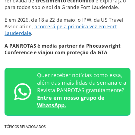
renovada de
crescimento econômico
e exploração
para todos sob o sol da Grande Fort Lauderdale.
E em 2026, de 18 a 22 de maio, o IPW, da US Travel
Association,
ocorrerá pela primeira vez em Fort
Lauderdale
.
A PANROTAS é media partner da Phocuswright
Conference e viajou com proteção da GTA
Quer receber notícias como essa,
além das mais lidas da semana e a
Revista PANROTAS gratuitamente?
Entre em nosso grupo de
WhatsApp.
TÓPICOS RELACIONADOS