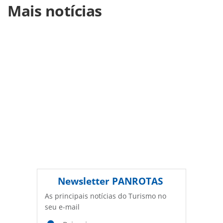
Mais notícias
https://www.panrotas.com.br/destinos/entretenimento/202
navios-disney-messi-e-brightline-movimentam-fort-
lauderdale_201713.html ou as ferramentas oferecidas na
Secrets Riviera Cancun &
página. Todo o conteúdo produzido pela PANROTAS
Mirabel: experiências adults
Editora é protegido pela legislação brasileira sobre direito
only no Caribe Mexicano
autoral. Não reproduza o conteúdo sem autorização da
PANROTAS Editora (copyright@panrotas.com.br).