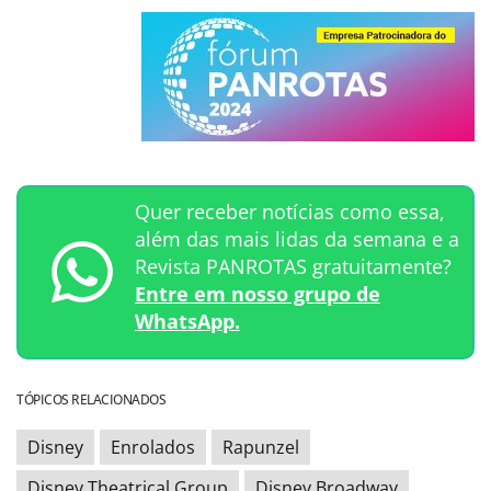
Quer receber notícias como essa,
além das mais lidas da semana e a
Revista PANROTAS gratuitamente?
Entre em nosso grupo de
WhatsApp.
TÓPICOS RELACIONADOS
Disney
Enrolados
Rapunzel
Disney Theatrical Group
Disney Broadway