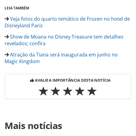
LEIA TAMBÉM
Veja fotos do quarto temático de Frozen no hotel de
Disneyland Paris
Show de Moana no Disney Treasure tem detalhes
revelados; confira
Atração da Tiana será inaugurada em junho no
Magic Kingdom
AVALIE A IMPORTÂNCIA DESTA NOTÍCIA
Para compartilhar esse conteúdo, por favor utilize o link
Mais notícias
https://www.panrotas.com.br/destinos/entretenimento/20
planeja-versao-teatral-de-enrolados-com-