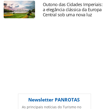
rapunzel_203171.html ou as ferramentas oferecidas na
Outono das Cidades Imperiais:
página. Todo o conteúdo produzido pela PANROTAS
a elegância clássica da Europa
Editora é protegido pela legislação brasileira sobre direito
Central sob uma nova luz
autoral. Não reproduza o conteúdo sem autorização da
PANROTAS Editora (copyright@panrotas.com.br).
Newsletter
PANROTAS
As principais notícias do Turismo no