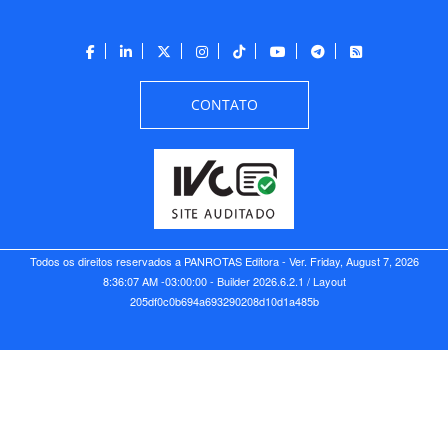
CONTATO
Todos os direitos reservados a PANROTAS Editora - Ver.
Friday, August 7, 2026
8:36:07 AM -03:00:00 - Builder 2026.6.2.1
/ Layout
205df0c0b694a693290208d10d1a485b