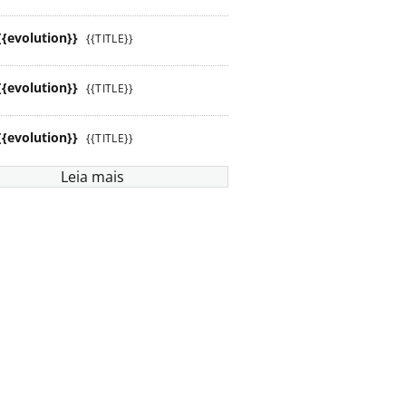
{{evolution}}
{{TITLE}}
{{evolution}}
{{TITLE}}
{{evolution}}
{{TITLE}}
Leia mais