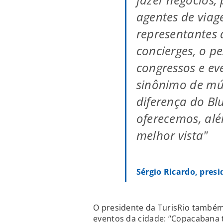
agentes de viag
representantes 
concierges, o p
congressos e ev
sinônimo de mús
diferença do Bl
oferecemos, al
melhor vista"
Sérgio Ricardo, presi
O presidente da TurisRio també
eventos da cidade: “Copacabana 