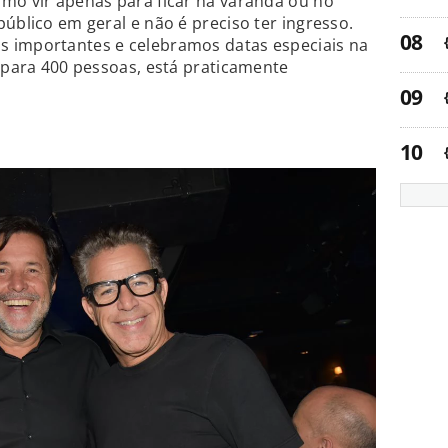
mo vir apenas para ficar na varanda ou no
úblico em geral e não é preciso ter ingresso.
 importantes e celebramos datas especiais na
, para 400 pessoas, está praticamente