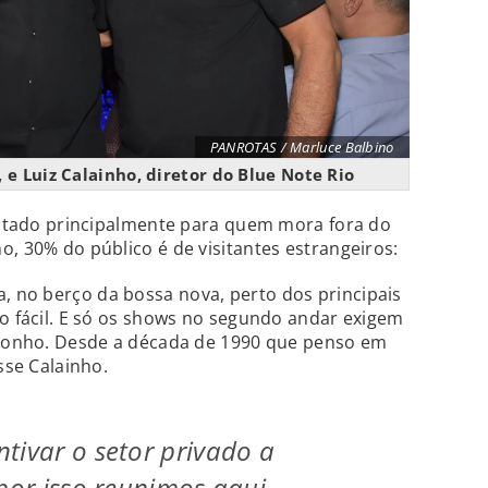
PANROTAS / Marluce Balbino
, e Luiz Calainho, diretor do Blue Note Rio
voltado principalmente para quem mora fora do
o, 30% do público é de visitantes estrangeiros:
 no berço da bossa nova, perto dos principais
to fácil. E só os shows no segundo andar exigem
m sonho. Desde a década de 1990 que penso em
sse Calainho.
tivar o setor privado a
 por isso reunimos aqui