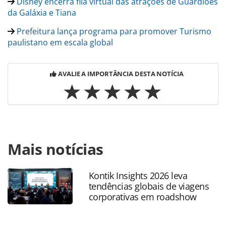
Disney encerra fila virtual das atrações de Guardiões
da Galáxia e Tiana
Prefeitura lança programa para promover Turismo
paulistano em escala global
AVALIE A IMPORTÂNCIA DESTA NOTÍCIA
Para compartilhar esse conteúdo, por favor utilize o link
Mais notícias
https://www.panrotas.com.br/destinos/entretenimento/20
paulo-deve-receber-partida-da-nfl-em-setembro-veja-
detalhes_214520.html ou as ferramentas oferecidas na
Kontik Insights 2026 leva
página. Todo o conteúdo produzido pela PANROTAS
tendências globais de viagens
Editora é protegido pela legislação brasileira sobre direito
corporativas em roadshow
autoral. Não reproduza o conteúdo sem autorização da
PANROTAS Editora (copyright@panrotas.com.br).