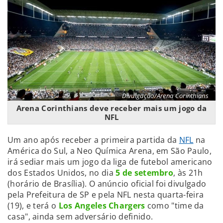
Divulgação/Arena Corinthians
Arena Corinthians deve receber mais um jogo da
NFL
Um ano após receber a primeira partida da
NFL
na
América do Sul, a Neo Química Arena, em São Paulo,
irá sediar mais um jogo da liga de futebol americano
dos Estados Unidos, no dia
5 de setembro
, às 21h
(horário de Brasília). O anúncio oficial foi divulgado
pela Prefeitura de SP e pela NFL nesta quarta-feira
(19), e terá o
Los Angeles Chargers
como "time da
casa", ainda sem adversário definido.