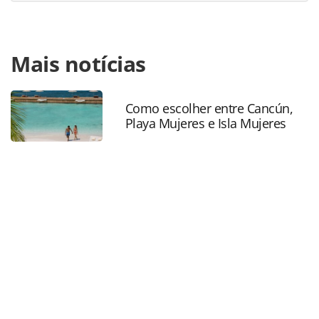
Para compartilhar esse conteúdo, por favor utilize o link
Mais notícias
https://www.panrotas.com.br/destinos/entretenimento/20
air-brasil-evento-de-cinema-ao-ar-livre-retorna-a-sao-
paulo-veja-datas_229502.html ou as ferramentas
oferecidas na página. Todo o conteúdo produzido pela
Como escolher entre Cancún,
Playa Mujeres e Isla Mujeres
PANROTAS Editora é protegido pela legislação brasileira
sobre direito autoral. Não reproduza o conteúdo sem
autorização da PANROTAS Editora
(copyright@panrotas.com.br).