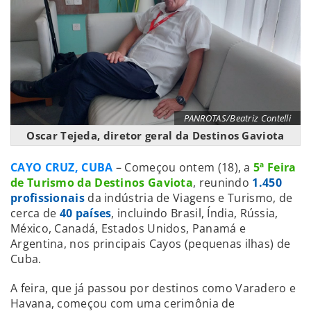
PANROTAS/Beatriz Contelli
Oscar Tejeda, diretor geral da Destinos Gaviota
CAYO CRUZ, CUBA
– Começou ontem (18), a
5ª Feira
de Turismo da Destinos Gaviota
, reunindo
1.450
profissionais
da indústria de Viagens e Turismo, de
cerca de
40 países
, incluindo Brasil, Índia, Rússia,
México, Canadá, Estados Unidos, Panamá e
Argentina, nos principais Cayos (pequenas ilhas) de
Cuba.
A feira, que já passou por destinos como Varadero e
Havana, começou com uma cerimônia de