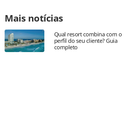
Para compartilhar esse conteúdo, por favor utilize o link
Mais notícias
https://www.panrotas.com.br/destinos/eventos/2023/10/5-
ordf-feira-de-turismo-gaviota-comeca-na-ilha-de-cayo-cruz-
em-cuba_200590.html ou as ferramentas oferecidas na
Qual resort combina com o
página. Todo o conteúdo produzido pela PANROTAS
perfil do seu cliente? Guia
Editora é protegido pela legislação brasileira sobre direito
completo
autoral. Não reproduza o conteúdo sem autorização da
PANROTAS Editora (copyright@panrotas.com.br).