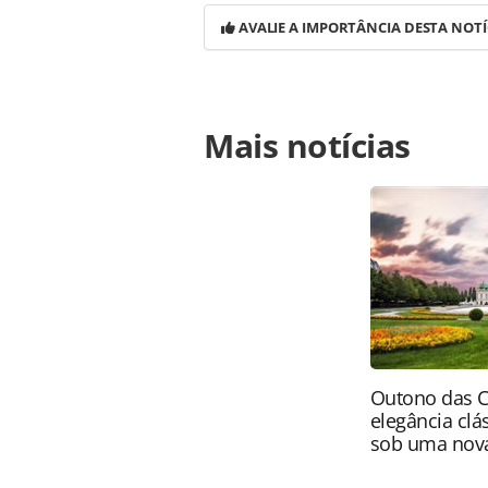
AVALIE A IMPORTÂNCIA DESTA NOTÍ
Para compartilhar esse conteúdo, por 
Mais notícias
https://www.panrotas.com.br/destino
gastronomia-e-cultura-em-setembro
página. Todo o conteúdo produzido 
brasileira sobre direito autoral. N
PANROTAS Editora (copyright@panro
Outono das C
elegância clá
sob uma nova