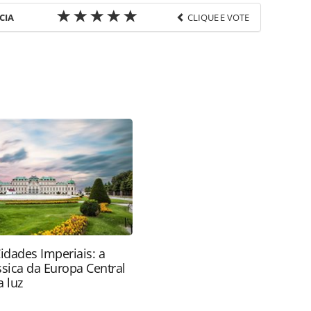
CIA
CLIQUE E VOTE
favor utilize o link
s/eventos/2024/08/canela-rs-recebe-festival-de-
_208665.html ou as ferramentas oferecidas na
pela PANROTAS Editora é protegido pela legislação
ão reproduza o conteúdo sem autorização da
tas.com.br).
idades Imperiais: a
ssica da Europa Central
 luz