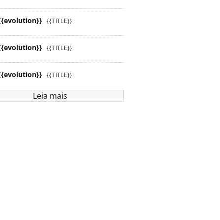
{{evolution}}
{{TITLE}}
{{evolution}}
{{TITLE}}
{{evolution}}
{{TITLE}}
Leia mais