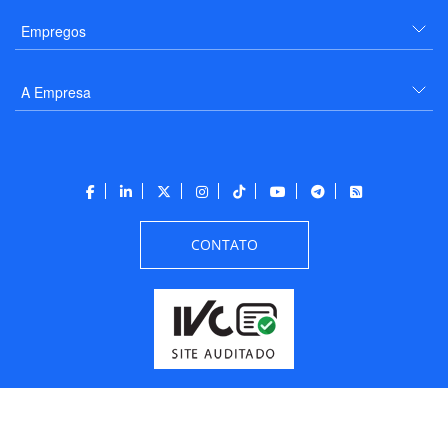
Empregos
A Empresa
CONTATO
Todos os direitos reservados a PANROTAS Editora - Ver.
Friday, August 7, 2026
1:16:43 PM -03:00:00 - Builder 2026.6.2.1
/ Layout
205df0c0b694a693290208d10d1a485b