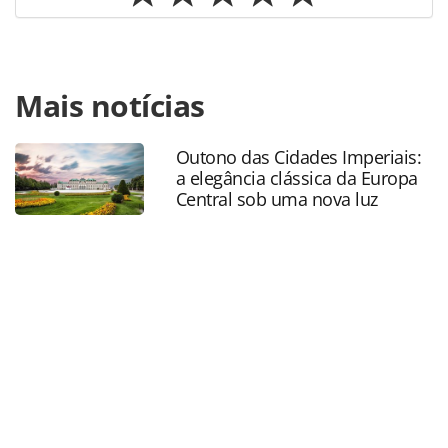
Para compartilhar esse conteúdo, por favor utilize o link
Mais notícias
https://www.panrotas.com.br/destinos/eventos/2024/10/rev
do-rio-tera-shows-de-caetano-bethania-ivete-sangalo-e-
anitta_210569.html ou as ferramentas oferecidas na
Outono das Cidades Imperiais:
página. Todo o conteúdo produzido pela PANROTAS
a elegância clássica da Europa
Editora é protegido pela legislação brasileira sobre direito
Central sob uma nova luz
autoral. Não reproduza o conteúdo sem autorização da
PANROTAS Editora (copyright@panrotas.com.br).