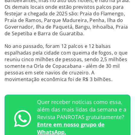
Bandeirantes, mas no alto dos hotéis, e não na praia.
Os demais locais onde estão previstos palcos para
festejar a chegada de 2025 são: Praia do Flamengo,
Praia de Ramos, Parque Madureira, Penha, Ilha do
Governador, Ilha de Paquetá, Bangu, Inhoaíba, Praia
de Sepetiba e Barra de Guaratiba.
No ano passado, foram 12 palcos e 12 balsas
espalhadas pela cidade com queima de fogos, o que
reuniu cinco milhões de pessoas, sendo 2,5 milhões
somente na Orla de Copacabana - além de 30 mil
pessoas em sete navios de cruzeiro. A
movimentação econômica foi de R$ 3 bilhões.
Quer receber notícias como essa,
além das mais lidas da semana e a
Revista PANROTAS gratuitamente?
Entre em nosso grupo de
WhatsApp.