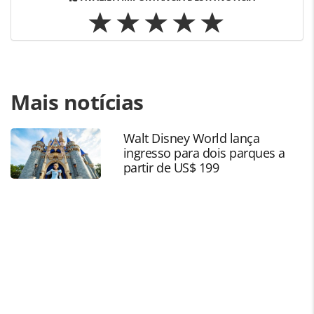
Para compartilhar esse conteúdo, por favor utilize o link
Mais notícias
https://www.panrotas.com.br/destinos/luxo/2023/11/como
os-turistas-de-luxo-latinos-viajarao-em-2024-veja-
preferencias_201309.html ou as ferramentas oferecidas na
Walt Disney World lança
página. Todo o conteúdo produzido pela PANROTAS
ingresso para dois parques a
Editora é protegido pela legislação brasileira sobre direito
partir de US$ 199
autoral. Não reproduza o conteúdo sem autorização da
PANROTAS Editora (copyright@panrotas.com.br).