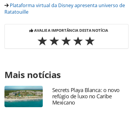
Plataforma virtual da Disney apresenta universo de
Ratatouille
AVALIE A IMPORTÂNCIA DESTA NOTÍCIA
Para compartilhar esse conteúdo, por favor utilize o link
Mais notícias
https://www.panrotas.com.br/destinos/parques-
tematicos/2020/08/disney-prepara-serie-de-tutoriais-para-
os-agentes-de-viagens-do-brasil_176243.html ou as
Secrets Playa Blanca: o novo
ferramentas oferecidas na página. Todo o conteúdo
refúgio de luxo no Caribe
produzido pela PANROTAS Editora é protegido pela
Mexicano
legislação brasileira sobre direito autoral. Não reproduza o
conteúdo sem autorização da PANROTAS Editora
(copyright@panrotas.com.br).