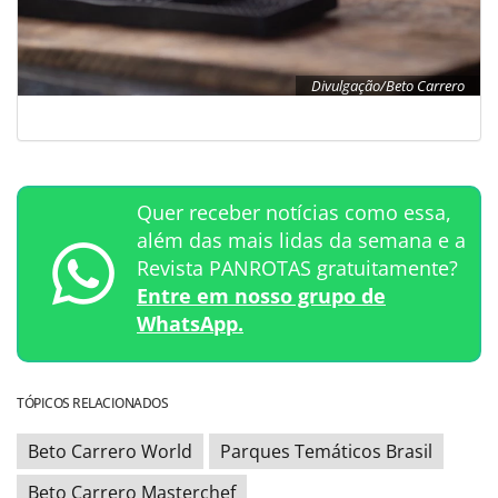
Divulgação/Beto Carrero
Quer receber notícias como essa,
além das mais lidas da semana e a
Revista PANROTAS gratuitamente?
Entre em nosso grupo de
WhatsApp.
TÓPICOS RELACIONADOS
Beto Carrero World
Parques Temáticos Brasil
Beto Carrero Masterchef