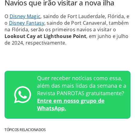
Navios que irão visitar a nova ilha
O
Disney Magic
, saindo de Fort Lauderdale, Flórida, e
o
Disney Fantasy
, saindo de Port Canaveral, também
na Flórida, serão os primeiros navios a visitar o
Lookout Cay at Lighthouse Point
, em junho e julho
de 2024, respectivamente.
Quer receber notícias como essa,
além das mais lidas da semana e a
Revista PANROTAS gratuitamente?
Entre em nosso grupo de
WhatsApp.
TÓPICOS RELACIONADOS