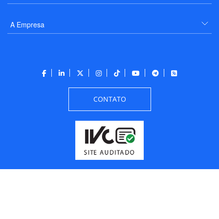
A Empresa
CONTATO
Todos os direitos reservados a PANROTAS Editora - Ver.
Thursday, August 6, 2026
6:53:05 PM -03:00:00 - Builder 2026.6.2.1
/ Layout
205df0c0b694a693290208d10d1a485b