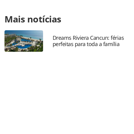
Para compartilhar esse conteúdo, por favor utilize o link
Mais notícias
https://www.panrotas.com.br/destinos/parques-
tematicos/2023/11/disney-cruise-line-revela-mais-sobre-
ilha-lookout-cay-at-lighthouse-point_200987.html ou as
ferramentas oferecidas na página. Todo o conteúdo
Dreams Riviera Cancun: férias
perfeitas para toda a família
produzido pela PANROTAS Editora é protegido pela
legislação brasileira sobre direito autoral. Não reproduza o
conteúdo sem autorização da PANROTAS Editora
(copyright@panrotas.com.br).