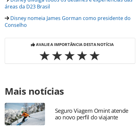
áreas da D23 Brasil
Disney nomeia James Gorman como presidente do
Conselho
AVALIE A IMPORTÂNCIA DESTA NOTÍCIA
Para compartilhar esse conteúdo, por favor utilize o link
Mais notícias
https://www.panrotas.com.br/destinos/parques-
tematicos/2024/10/magicband-passa-a-interagir-com-
shows-da-disney-em-orlando_210789.html ou as
ferramentas oferecidas na página. Todo o conteúdo
Seguro Viagem Omint atende
ao novo perfil do viajante
produzido pela PANROTAS Editora é protegido pela
legislação brasileira sobre direito autoral. Não reproduza o
conteúdo sem autorização da PANROTAS Editora
(copyright@panrotas.com.br).