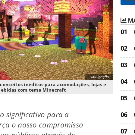
MA
Divulgação
onceitos inéditos para acomodações, lojas e
bebidas com tema Minecraft
 significativo para a
orça o nosso compromisso
os públicos através de