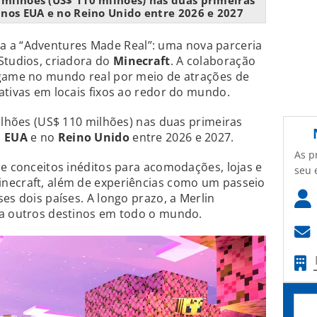
5 milhões (US$ 110 milhões) nas duas primeiras
 nos EUA e no Reino Unido entre 2026 e 2027
a a “Adventures Made Real”: uma nova parceria
Studios, criadora do
Minecraft
. A colaboração
 game no mundo real por meio de atrações de
ativas em locais fixos ao redor do mundo.
milhões (US$ 110 milhões) nas duas primeiras
s
EUA
e no
Reino Unido
entre 2026 e 2027.
As p
de conceitos inéditos para acomodações, lojas e
seu 
necraft, além de experiências como um passeio
es dois países. A longo prazo, a Merlin
ra outros destinos em todo o mundo.