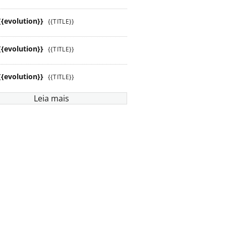
{{evolution}}
{{TITLE}}
{{evolution}}
{{TITLE}}
{{evolution}}
{{TITLE}}
Leia mais