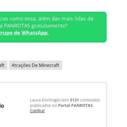
cias como essa, além das mais lidas da
ta PANROTAS gratuitamente?
grupo de WhatsApp.
ft
Atrações De Minecraft
Laura Enchioglo tem
5131
conteúdos
lo
publicados no
Portal PANROTAS
.
Confira!