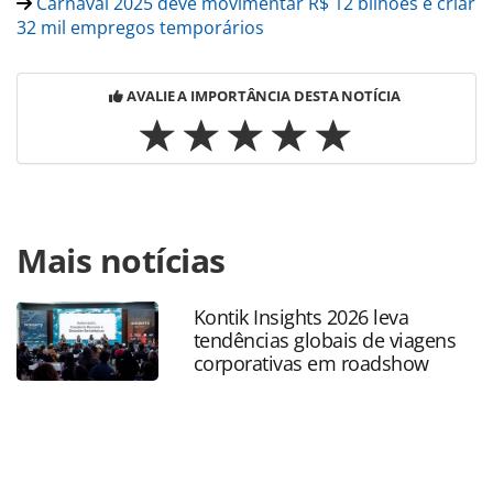
Carnaval 2025 deve movimentar R$ 12 bilhões e criar
32 mil empregos temporários
AVALIE A IMPORTÂNCIA DESTA NOTÍCIA
Para compartilhar esse conteúdo, por favor utilize o link
Mais notícias
https://www.panrotas.com.br/destinos/parques-
tematicos/2025/02/aquario-e-bioparque-do-rio-
promovem-programacao-especial-de-
Kontik Insights 2026 leva
carnaval_214369.html ou as ferramentas oferecidas na
tendências globais de viagens
página. Todo o conteúdo produzido pela PANROTAS
corporativas em roadshow
Editora é protegido pela legislação brasileira sobre direito
autoral. Não reproduza o conteúdo sem autorização da
PANROTAS Editora (copyright@panrotas.com.br).