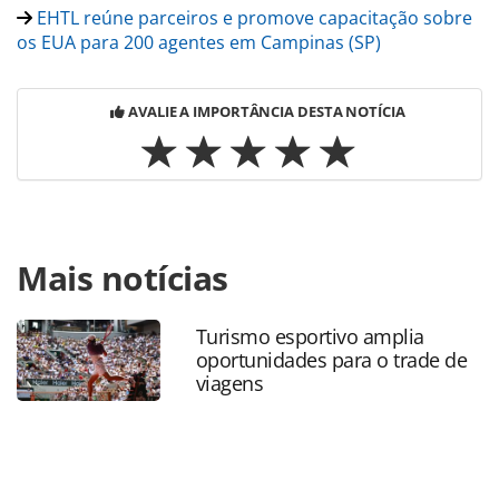
EHTL reúne parceiros e promove capacitação sobre
os EUA para 200 agentes em Campinas (SP)
AVALIE A IMPORTÂNCIA DESTA NOTÍCIA
Para compartilhar esse conteúdo, por favor utilize o link
Mais notícias
https://www.panrotas.com.br/destinos/parques-
tematicos/2026/05/universal-orlando-resort-recebe-
operadoras-em-famtour-pre-ipw-2026-veja-
Turismo esportivo amplia
fotos_228541.html ou as ferramentas oferecidas na página.
oportunidades para o trade de
Todo o conteúdo produzido pela PANROTAS Editora é
viagens
protegido pela legislação brasileira sobre direito autoral.
Não reproduza o conteúdo sem autorização da PANROTAS
Editora (copyright@panrotas.com.br).