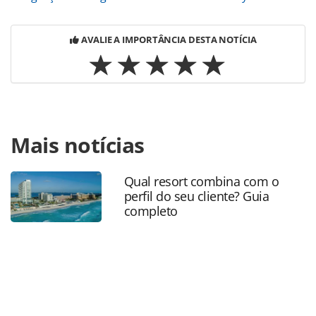
AVALIE A IMPORTÂNCIA DESTA NOTÍCIA
Para compartilhar esse conteúdo, por favor utilize o link
Mais notícias
https://www.panrotas.com.br/destinos/parques-
tematicos/2026/07/disney-celebra-os-250-anos-dos-eua-
com-programacao-especial-e-itens-exclusivos-
Qual resort combina com o
confira_229969.html ou as ferramentas oferecidas na
perfil do seu cliente? Guia
página. Todo o conteúdo produzido pela PANROTAS
completo
Editora é protegido pela legislação brasileira sobre direito
autoral. Não reproduza o conteúdo sem autorização da
PANROTAS Editora (copyright@panrotas.com.br).