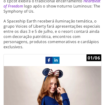
o Epcot exibirá o tradicional encerramento
Heartbeat
of Freedom
logo após o show noturno Luminous: The
Symphony of Us.
A Spaceship Earth receberá iluminação temática, o
grupo Voices of Liberty fará apresentações especiais
entre os dias 3 e 5 de julho, e o resort contará ainda
com decoração patriótica, encontros com
personagens, produtos comemorativos e cardápios
exclusivos.
Previous
Ne
01/06