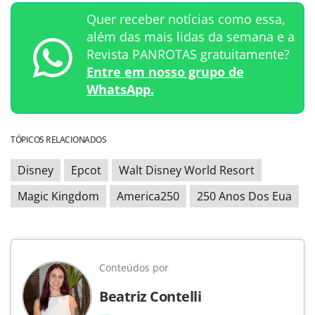
Quer receber notícias como essa,
além das mais lidas da semana e a
Revista PANROTAS gratuitamente?
Entre em nosso grupo de
WhatsApp.
TÓPICOS RELACIONADOS
Disney
Epcot
Walt Disney World Resort
Magic Kingdom
America250
250 Anos Dos Eua
Conteúdos por
Beatriz Contelli