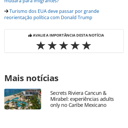
mudará para imigrantes?
Turismo dos EUA deve passar por grande
reorientação política com Donald Trump
AVALIE A IMPORTÂNCIA DESTA NOTÍCIA
Para compartilhar esse conteúdo, por favor utilize o link
Mais notícias
https://www.panrotas.com.br/destinos/pesquisas-e-
estatisticas/2024/11/eua-turistas-estrangeiros-gastam-us-
21-bilhoes-em-setembro_211590.html ou as ferramentas
Secrets Riviera Cancun &
oferecidas na página. Todo o conteúdo produzido pela
Mirabel: experiências adults
PANROTAS Editora é protegido pela legislação brasileira
only no Caribe Mexicano
sobre direito autoral. Não reproduza o conteúdo sem
autorização da PANROTAS Editora
(copyright@panrotas.com.br).